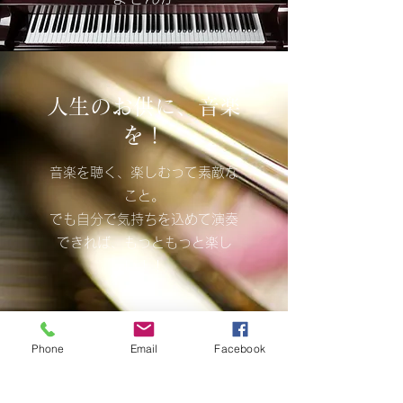
​​人生のお供に、音楽
を！
音楽を聴く、楽しむって素敵な
こと。
でも自分で気持ちを込めて演奏
できれば、もっともっと楽し
い！！
ロセウスピアノ教室では、独創的
Phone
Email
Facebook
で個性に合わせたオーダーメイド
カリキュラムを使い、
成長にふさわしい環境を用意し、