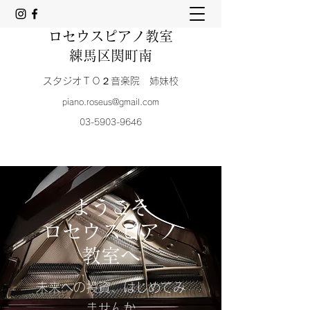
ロセウスピアノ教室
練馬区関町南
スタジオＴＯ２音楽院 姉妹校
piano.roseus@gmail.com
03-5903-9646
ようこそ
ロセウスピアノ
教室へ
未来への投資、はじめてみ
ませんか